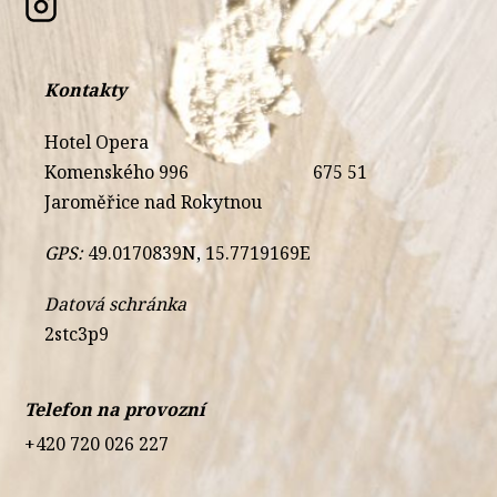
Kontakty
Hotel Opera
Komenského 996
675 51
Jaroměřice nad Rokytnou
GPS:
49.0170839N, 15.7719169E
Datová schránka
2stc3p9
Telefon na provozní
+420 720 026 227