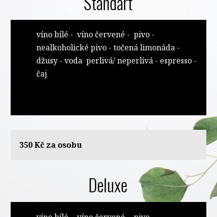
Standart
víno bílé - víno červené - pivo -
nealkoholické pivo - točená limonáda -
džusy - voda perlivá/ neperlivá - espresso -
čaj
350 Kč za osobu
Deluxe
víno bílé - víno červené - pivo -