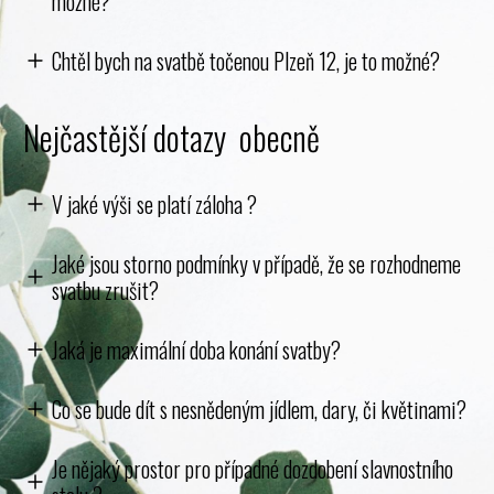
možné?
Chtěl bych na svatbě točenou Plzeň 12, je to možné?
Nejčastější dotazy obecně
V jaké výši se platí záloha ?
Jaké jsou storno podmínky v případě, že se rozhodneme
svatbu zrušit?
Jaká je maximální doba konání svatby?
Co se bude dít s nesnědeným jídlem, dary, či květinami?
Je nějaký prostor pro případné dozdobení slavnostního