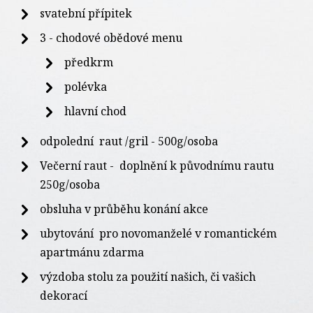
svatební přípitek
3 - chodové obědové menu
předkrm
polévka
hlavní chod
odpolední raut /gril - 500g/osoba
Večerní raut - doplnění k původnímu rautu
250g/osoba
obsluha v průběhu konání akce
ubytování pro novomanželé v romantickém
apartmánu zdarma
výzdoba stolu za použití našich, či vašich
dekorací