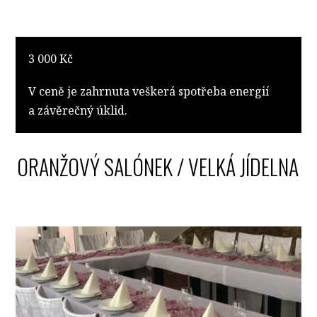
3 000 Kč
V ceně je zahrnuta veškerá spotřeba energií
a závěrečný úklid.
ORANŽOVÝ SALÓNEK / VELKÁ JÍDELNA