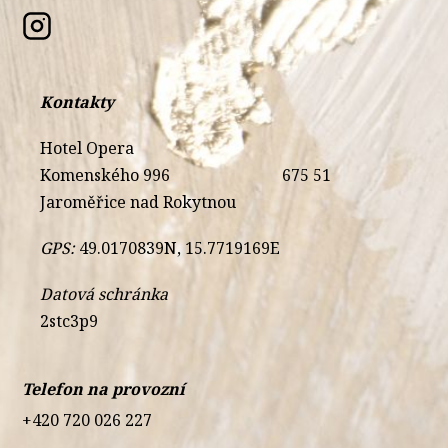
Kontakty
Hotel Opera
Komenského 996
675 51
Jaroměřice nad Rokytnou
GPS:
49.0170839N, 15.7719169E
Datová schránka
2stc3p9
Telefon na provozní
+420 720 026 227