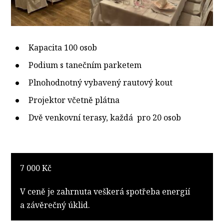
Kapacita 100 osob
Podium s tanečním parketem
Plnohodnotný vybavený rautový kout
Projektor včetně plátna
Dvě venkovní terasy, každá pro 20 osob
7 000 Kč
V ceně je zahrnuta veškerá spotřeba energií
a závěrečný úklid.