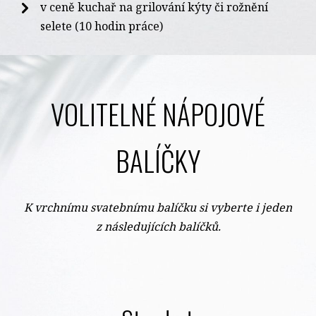
v ceně kuchař na grilování kýty či rožnění
selete (10 hodin práce)
VOLITELNÉ NÁPOJOVÉ
BALÍČKY
K vrchnímu svatebnímu balíčku si vyberte i jeden
z následujících balíčků.