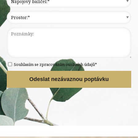
Souhlasím se zpracováním osobních údajů*
Odeslat nezávaznou poptávku