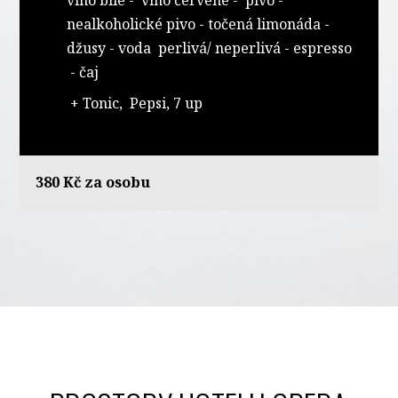
nealkoholické pivo - točená limonáda -
džusy - voda perlivá/ neperlivá - espresso
- čaj
+ Tonic, Pepsi, 7 up
380 Kč za osobu