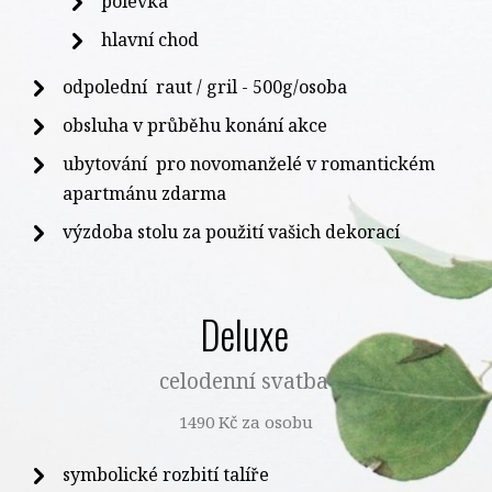
polévka
hlavní chod
odpolední raut / gril - 500g/osoba
obsluha v průběhu konání akce
ubytování pro novomanželé v romantickém
apartmánu zdarma
výzdoba stolu za použití vašich dekorací
Deluxe
celodenní svatba
1490 Kč za osobu
symbolické rozbití talíře