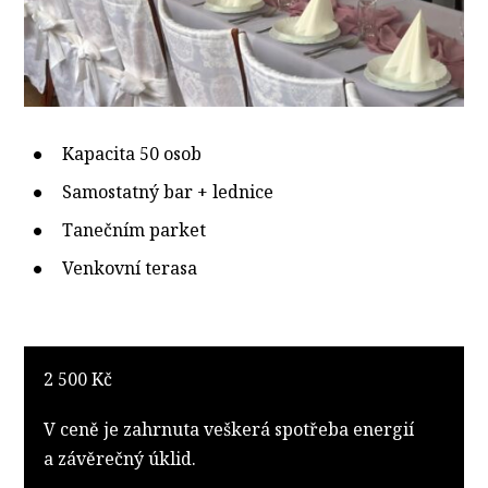
Kapacita 50 osob
Samostatný bar + lednice
Tanečním parket
Venkovní terasa
2 500 Kč
V ceně je zahrnuta veškerá spotřeba energií
a závěrečný úklid.